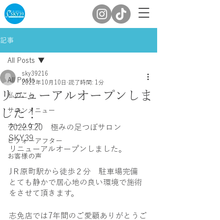
記事
All Posts
sky39216
All Posts
2022年10月10日
読了時間: 1分
リニューアルオープンしま
私のこと
した！
サロンメニュー
ホームケア
2022.9.20　極みの足つぼサロン　
SKY39
ビフォーアフター
リニューアルオープンしました。
お客様の声
JＲ原町駅から徒歩２分　駐車場完備
とても静かで居心地の良い環境で施術
をさせて頂きます。
志免店では7年間のご愛顧ありがとうご