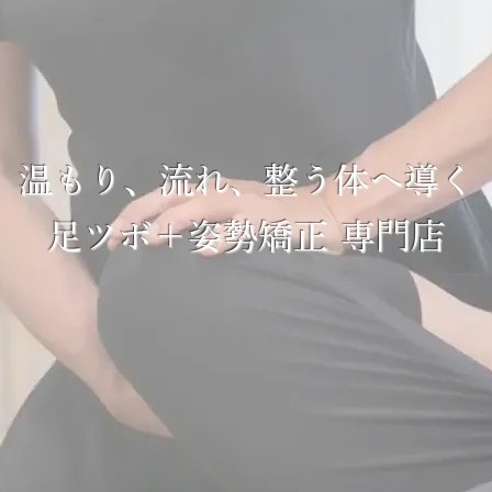
整える”ごほうび
温もり、流れ、整う体へ導く
足ツボ＋姿勢矯正 専門店