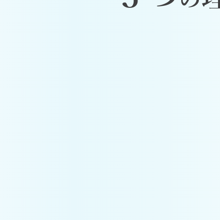
たまりにくい“巡る体”へ
内側から巡りを促し、姿勢矯正で外側から整える
律神経・姿勢のバランスを整え、疲れ・コリ・冷
ます。
らめていた体調から抜け出せる
ウンセリングで、生活習慣・心の緊張・体のクセ