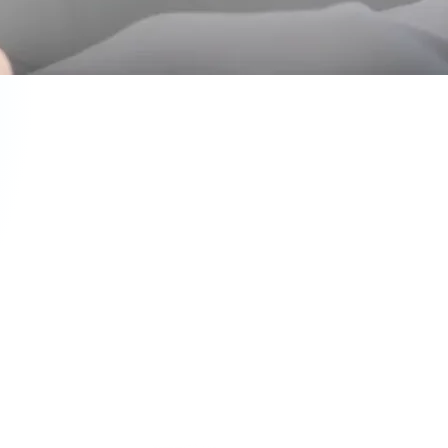
年後も、
かでご機嫌な私へ