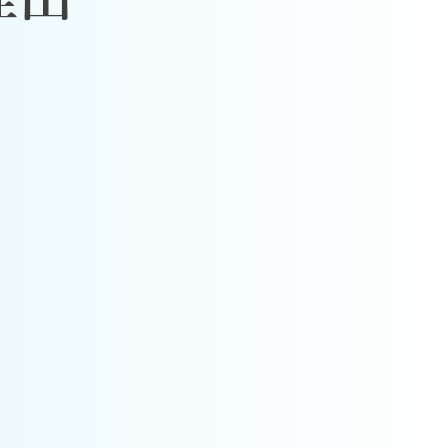
Wアプローチ。
えが溜まりにくい体
体に
まで見極め、原因の