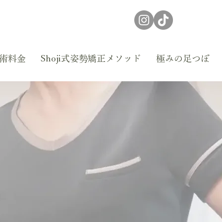
術料金
Shoji式姿勢矯正メソッド
極みの足つぼ
がんばりすぎる