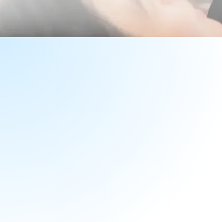
10
軽や