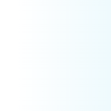
01
不調が
足つぼで
血流・自
質に導き
02
あき
丁寧なカ