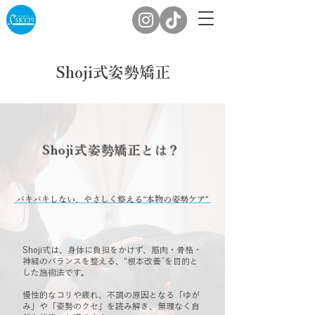
Shoji式姿勢矯正
Shoji式姿勢矯正とは？
バキバキしない、やさしく整える“本物の姿勢ケア”
​Shoji式は、身体に負担をかけず、筋肉・骨格・
神経のバランスを整える、“根本改善”を目的と
した施術法です。
慢性的なコリや疲れ、不調の原因となる「ゆが
み」や「姿勢のクセ」を読み解き、無理なく自